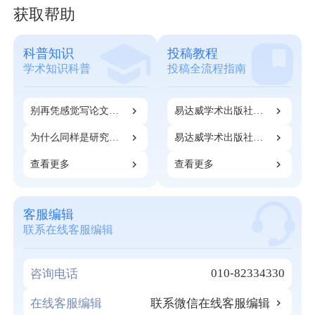
获取帮助
科普知识
投稿教程
学术知识科普
投稿全流程指南
别再凭感觉写论文
易达威学术出版社：
了！90%科研人应得
开票和注册指南
的成果，都死在第一
为什么同样是研究
易达威学术出版社：
步
生，有的人很早就能
期刊知网检索指南
开始发表论文？
查看更多
查看更多
客服编辑
联系在线客服编辑
010-82334330
咨询电话
在线客服编辑
联系微信在线客服编辑