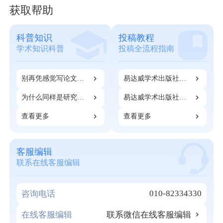
获取帮助
科普知识
投稿教程
学术知识科普
投稿全流程指南
别再凭感觉写论文
易达威学术出版社：
了！90%科研人应得
开票和注册指南
的成果，都死在第一
为什么同样是研究
易达威学术出版社：
步
生，有的人很早就能
期刊知网检索指南
开始发表论文？
查看更多
查看更多
客服编辑
联系在线客服编辑
010-82334330
咨询电话
在线客服编辑
联系微信在线客服编辑