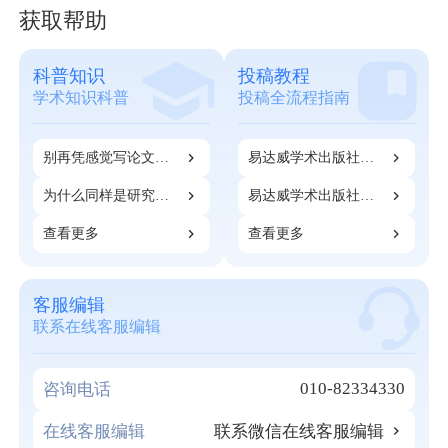
获取帮助
科普知识
投稿教程
学术知识科普
投稿全流程指南
别再凭感觉写论文
易达威学术出版社：
了！90%科研人应得
开票和注册指南
的成果，都死在第一
为什么同样是研究
易达威学术出版社：
步
生，有的人很早就能
期刊知网检索指南
开始发表论文？
查看更多
查看更多
客服编辑
联系在线客服编辑
010-82334330
咨询电话
在线客服编辑
联系微信在线客服编辑