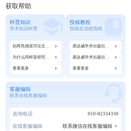
获取帮助
科普知识
投稿教程
学术知识科普
投稿全流程指南
别再凭感觉写论文
易达威学术出版社：
了！90%科研人应得
开票和注册指南
的成果，都死在第一
为什么同样是研究
易达威学术出版社：
步
生，有的人很早就能
期刊知网检索指南
开始发表论文？
查看更多
查看更多
客服编辑
联系在线客服编辑
010-82334330
咨询电话
在线客服编辑
联系微信在线客服编辑