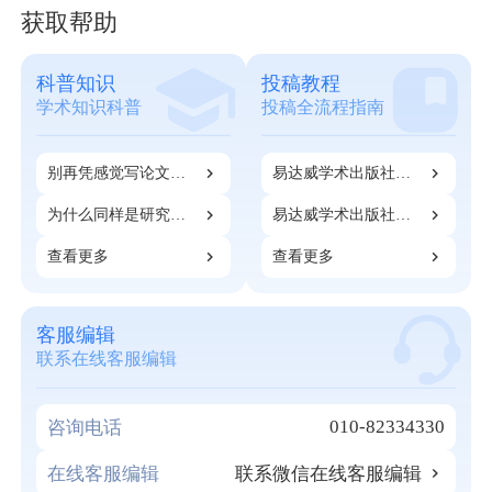
获取帮助
科普知识
投稿教程
学术知识科普
投稿全流程指南
别再凭感觉写论文
易达威学术出版社：
了！90%科研人应得
开票和注册指南
的成果，都死在第一
为什么同样是研究
易达威学术出版社：
步
生，有的人很早就能
期刊知网检索指南
开始发表论文？
查看更多
查看更多
客服编辑
联系在线客服编辑
010-82334330
咨询电话
在线客服编辑
联系微信在线客服编辑