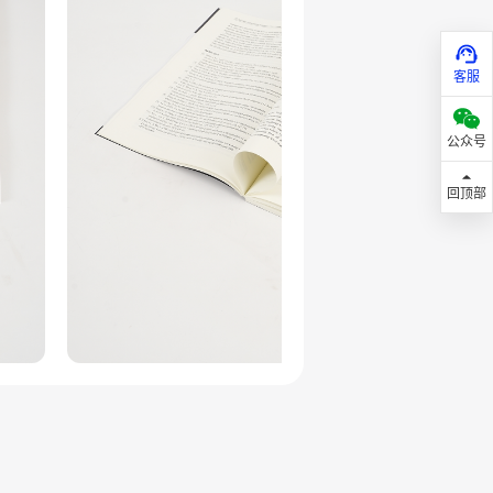
有要求。
含摘要、关键词、图表及参考文献）、
客服
图表分辨率达 300dpi；修改提交
公众号
正文描述的数据、结论严格匹配，避免
回顶部