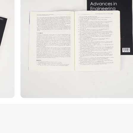
提交前要求
1.通读并确认已理解上述所
2.提交材料包括：全文（
版权材料使用许可证明。
3.首次提交需为可编辑文件，
不得改变主要格式。
4.文中引用的图表必须与
误导读者或产生歧义。