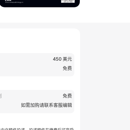
化学与环境工程
土木工程
）
450 美元
化学工程
交通工程
免费
环境工程
道桥设计
过程工程
环境工程
材料工程
市政工程
生物医学工程
结构工程
刊
免费
生态工程
建筑工程
如需加购请联系客服编辑
许中文稿件投递。投递稿件在缴费后可享受