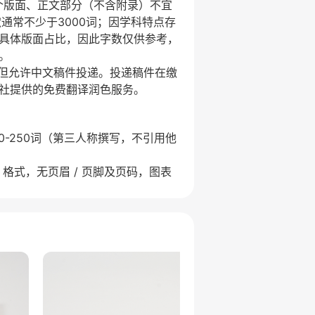
4个版面、正文部分（不含附录）不宜
通常不少于3000词；因学科特点存
具体版面占比，因此字数仅供参考，
。
，但允许中文稿件投递。投递稿件在缴
社提供的免费翻译润色服务。
50-250词（第三人称撰写，不引用他
.pdf 格式，无页眉 / 页脚及页码，图表
性贡献者，所有作者需认可稿件最终版
明，无冲突可省略或注明无相关信息。
，禁止伪造、篡改数据及抄袭行为。
息：所有作者的姓名、所属单位、单位
及通讯作者的电子邮箱。