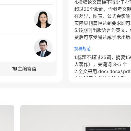
4.投稿论文篇幅不得少于
超过20个版面，含参考文献
在差异，图表、公式会影响
实际见刊篇幅达到要求即可
5.该期刊出版语言为英文
费后可享受易达威学术出版
投稿规范
1.标题不超过25词，摘要1
人著作），关键词 3-5 个
主编寄语
2.全文采用.doc/.docx/
需清晰无水印并标注完整。
3.作者仅限对研究有实质
本。
4.涉及利益冲突需明确声
5.作者需保证数据真实性
6.文中须注明作者基本信
地址（包含城市、国家）以