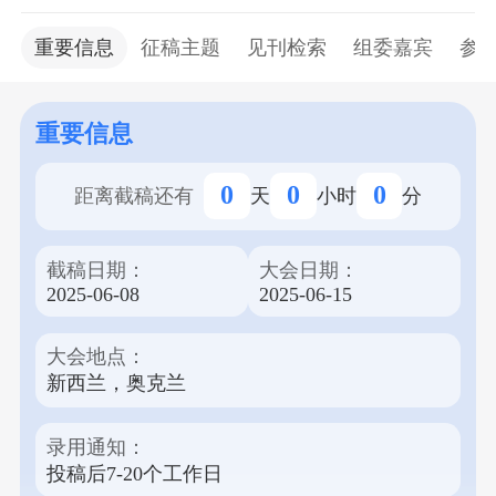
物工程感兴趣的学者提供了一个分享他
们的研究成果和成就的绝佳机会，从而促进沟通与
重要信息
征稿主题
见刊检索
组委嘉宾
参
合作。 本届会议将由伦敦布鲁内尔大学、加拉茨多
瑙河大学和思特雅大学联合主办，于2025年6月16日
召开，向全球学者开放，欢迎国内外环境工程、生
重要信息
物学和环境可持续性等相关领域的学者共同参与。
本次大会分为线上线下两个会场形式，线上会场免
0
0
0
距离截稿还有
天
小时
分
费参加，线下会场有众多Workshops供各位专家学者
选择。大会汇聚全球著名学者，通过主题报告、分
截稿日期：
大会日期：
组讨论、论文展示等丰富多样的形式，交流高质量
2025-06-08
2025-06-15
的研究成果。录用的论文将发表在Theoretical and
Natural Science (TNS) (Print ISSN 2753-8818)上，并
大会地点：
收录于CPCI、Crossref、中国知网、Portico和谷歌学
新西兰，奥克兰
术等多个权威数据库。 我们诚邀各界专家学者积极
投稿，参与本次盛会，大会寻求在理论和实践方面
对环境工程、生物学和环境可持续性做出重大贡
录用通知：
献。请注意，正常投稿截止日期为2025年6月9日。
投稿后7-20个工作日