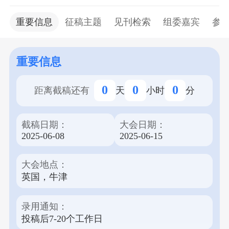
大学和伦敦布鲁内尔大学联合主办，旨
在为全球的研究人员、学者和从业人员提供一个分
重要信息
征稿主题
见刊检索
组委嘉宾
参
享最新研究成果、交流创新思想的平台。大会特别
关注机械与自动化、机器人学、电子与传感器、智
能系统等前沿领域。 本次大会分为线上线下两个会
重要信息
场形式，线上会场免费参加，线下会场有众多
Workshops供各位专家学者选择。大会汇聚全球顶尖
0
0
0
距离截稿还有
天
小时
分
学者，通过主题报告、分组讨论、论文展示等丰富
多样的形式，发表高质量的研究成果。录用的论文
截稿日期：
大会日期：
将发表在会议论文集上，并收录于EI Compendex、
2025-06-08
2025-06-15
CPCI、Crossref、CNKI、Portico和Google Scholar等
多个权威数据库。 我们诚邀各界专家学者积极投
大会地点：
稿，参与本次盛会，共同探讨机械与自动化、机器
英国，牛津
人学、电子与传感器、智能系统领域的最新进展。
请注意，正常投稿截止日期为2025年6月9日。
录用通知：
投稿后7-20个工作日