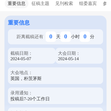
阿布扎比扎耶德大学，和澳门科技大学联合主办，
重要信息
征稿主题
见刊检索
组委嘉宾
参
旨在为全球的研究人员、学者和从业人员提供一个
分享最新研究成果、交流创新思想的平台。大会特
别关注计算、机器学习、人工智能和数据科学等前
重要信息
沿领域。 本次大会分为线上线下两个会场形式，线
上会场免费参加，线下会场有众多Workshops供各位
0
0
0
距离截稿还有
天
小时
分
专家学者选择，更多详细参会信息见参会方式。大
会汇聚全球顶尖学者，通过主题报告、分组讨论、
截稿日期：
大会日期：
论文展示等丰富多样的形式，发表高质量的研究成
2024-05-07
2024-05-14
果。录用的论文将发表在会议论文集上，并收录于
EI Compendex、CPCI、Crossref、CNKI、Portico和
大会地点：
Google Scholar等多个权威数据库。 我们诚邀各界专
英国，朴茨茅斯
家学者积极投稿，参与本次盛会，共同探讨计算、
机器学习、人工智能和数据科学领域的最新进展。
请注意，正常投稿截止日期为2024年5月8日。
录用通知：
投稿后7-20个工作日