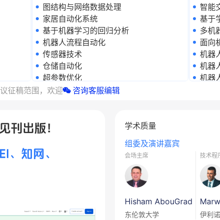
图结构与网络数据处理
智能
家居自动化系统
基于
基于机器学习的回归分析
多机
机器人流程自动化
面向
传感器技术
机器
仓储自动化
机器
超参数优化
机器
工业自动化
迁移
议征稿范围，欢迎
咨询客服编辑
物联网
机器间通信
元学习
学术质量
完成见刊出版！
模型可解释性技术
组委及演讲嘉宾
模型选择策略
EI、知网、
会场主席
技术程
神经网络结构搜索
自动化建模流程生成
预测性维护
过程自动化
Hisham AbouGrad
Marw
供应链自动化
东伦敦大学
伊利
时间序列分析