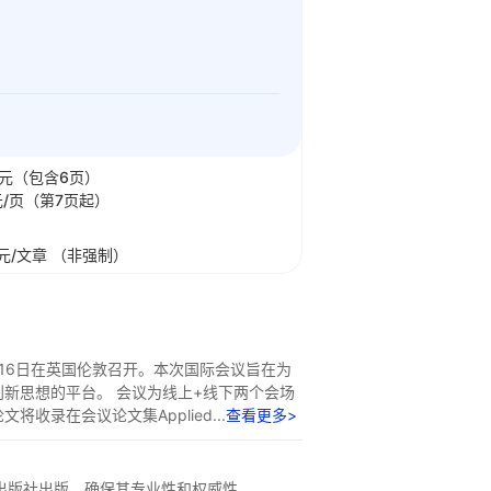
元（包含6页）
/页（第7页起）
元/文章 （非强制）
1月16日在英国伦敦召开。本次国际会议旨在为
新思想的平台。 会议为线上+线下两个会场
在会议论文集Applied...
查看更多>
中，由易达威学术出版社出版，确保其专业性和权威性。