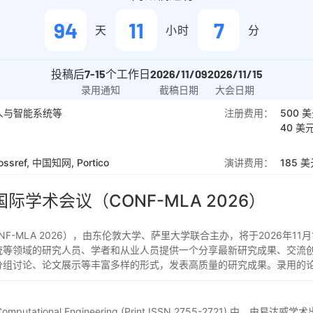
94
11
7
天
小时
分
投稿后
7-15
个工作日
2026/11/09
2026/11/15
录用通知
截稿日期
大会日期
人与智能系统等
注册费用：
500
美
40
美元
rossref, 中国知网, Portico
演讲费用：
185
美
国际学术会议
（CONF-MLA 2026）
-MLA 2026），由东伦敦大学、萨里大学联合主办，将于2026年1
等领域的研究人员、学者和从业人员提供一个分享最新研究成果、交流创
讨论、论文展示等丰富多样的形式，发表高质量的研究成果。录用的论文将收录
mputational Engineering (Print ISSN 2755-2721) 