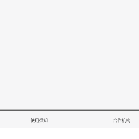
CONF
好消息！欢迎来自东
MLA
博士将在会议上
CONF
CONF-MLA 
MLA
CONF
墨尔本研讨会成
MLA
CONF
天津研讨会圆满
MLA
使用须知
合作机构
CONF
CONF-MLA 2
MLA