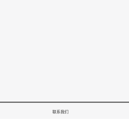
2025/08/25
伦敦大学的Hisham AbouGrad
发表演讲！
2025/04/09
2025 现已开放稿件提交！
2024/12/03
功举办！
2024/11/21
召开！
联系我们
2024/11/21
024成功举办！