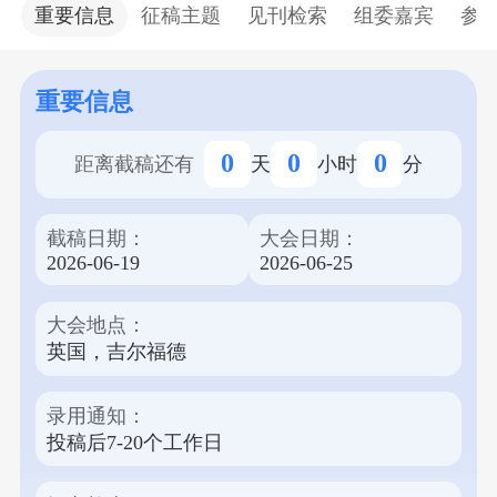
合主办，将于2026年6月26日在英国吉尔福德召开。
重要信息
征稿主题
见刊检索
组委嘉宾
参
本次国际会议旨在为全球的机器学习、计算机应
用、软件工程等领域的研究人员、学者和从业人员
提供一个分享最新研究成果、交流创新思想的平
重要信息
台。 会议为线上+线下两个会场形式，线上会场免
费参加，通过主题报告、分组讨论、论文展示等丰
0
0
0
距离截稿还有
天
小时
分
富多样的形式，发表高质量的研究成果。录用论文
将收录在会议论文集由Elsevier出版的Procedia
截稿日期：
大会日期：
Computer Science (Print ISSN: 1877-0509) 或易达威
2026-06-19
2026-06-25
学术出版社出版的Applied and Computational
Engineering (Print ISSN: 2755-2721)中，确保其专业
大会地点：
性和权威性，并收录于EI, CPCI, Crossref, 中国知网,
英国，吉尔福德
Portico等多个权威数据库。 我们诚邀各界专家学者
积极投稿，参与本次盛会。请注意，正常投稿截止
日期为2026年6月19日。
录用通知：
投稿后7-20个工作日