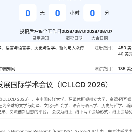
0
0
0
天
小时
分
投稿后
7-15
个工作日
2026/06/01
2026/06/07
录用通知
截稿日期
大会日期
学、语言与语言学、历史与哲学、新闻与大众传
注册费用：
450
美
40
美元
co, 中国知网
演讲费用：
185
美
发展国际学术会议
（ICLLCD 2026）
CLLCD 2026），由中国传媒大学、萨姆休斯顿州立大学、奎德·阿瓦
旨在为全球的文学与翻译、文化与社会学、语言与语言学、历史与哲学、新
果、交流创新思想的平台。 会议为线上+线下两个会场形式，线上会场免费
 in Humanities Research (Print ISSN 2753-7064) 