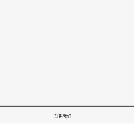
发表演讲！
2025/11/06
肯学院的伊奥尼斯·帕纳约图博士在
！
2025/08/10
25 的所有被接受的论文均已提交给
2025/05/12
D 2025研讨会“通过心理学和人工
率和效能”已在美国波士顿成功召
2025/05/12
联系我们
 2025已成功在线举办！