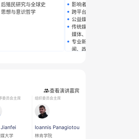
后殖民研究与全球史
影响者和社交媒体新闻
思想与意识哲学
跨平台新闻
公益媒体
传统媒体（印刷媒体、电子
媒体、观点新闻）
专业新闻类型（调查性新
闻、政治新闻、娱乐新闻）
电影及电影制作
摄影和电影制作
戏剧与电影研究
查看演讲嘉宾
序委员会主席
组织委员会主席
Jianfei
Ioannis Panagiotou
传媒大学
林肯学院