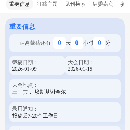
谢希尔奥斯曼加齐大学召开。本次国际会议旨在为
重要信息
征稿主题
见刊检索
组委嘉宾
参
全球的材料科学与工程、化学科学与技术以及环境
工程等领域的研究人员、学者和从业人员提供一个
分享最新研究成果、交流创新思想的平台。 会议为
重要信息
线上+线下两个会场形式，线上会场免费参加，通过
主题报告、分组讨论、论文展示等丰富多样的形
0
0
0
距离截稿还有
天
小时
分
式，发表高质量的研究成果。录用论文将收录在会
议论文集由SPIE出版的Proceedings of SPIE (Print
截稿日期：
大会日期：
ISSN: 0277-786X) 或易达威学术出版社出版的
2026-01-09
2026-01-15
Applied and Computational Engineering (Print ISSN:
2755-2721)中，并收录于EI、CPCI、Crossref、
大会地点：
CNKI、Portico和Google Scholar等多个权威数据库。
土耳其， 埃斯基谢希尔
我们诚邀各界专家学者积极投稿，参与本次盛会。
请注意，正常投稿截止日期为2026年1月9日。
录用通知：
投稿后7-20个工作日