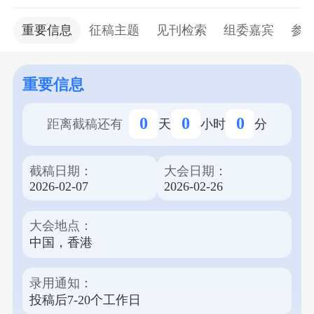
迪亚大学、密歇根州立大学联合主办，
将于2026年2月27日至28日在中国香港召开。本次国
重要信息
征稿主题
见刊检索
组委嘉宾
参
际会议旨在为全球的图像与视频分析、算法设计与
系统优化、智能通信技术等领域的研究人员、学者
和从业人员提供一个分享最新研究成果、交流创新
重要信息
思想的平台。 会议为线上+线下两个会场形式，线
上会场免费参加，通过主题报告、分组讨论、论文
0
0
0
距离截稿还有
天
小时
分
展示等丰富多样的形式，发表高质量的研究成果。
录用的论文将收录在会议论文集中，确保其专业性
截稿日期：
大会日期：
和权威性，并收录于EI、Scopus等多个权威数据
2026-02-07
2026-02-26
库。 我们诚邀各界专家学者积极投稿，参与本次盛
会。请注意，正常投稿截止日期为2026年2月7日。
大会地点：
中国，香港
录用通知：
投稿后7-20个工作日